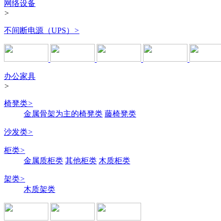
网络设备
>
不间断电源（UPS）
>
办公家具
>
椅凳类
>
金属骨架为主的椅凳类
藤椅凳类
沙发类
>
柜类
>
金属质柜类
其他柜类
木质柜类
架类
>
木质架类