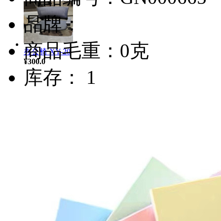
品牌：
商品毛重：0克
办公椅 XY-20
¥300.0
库存： 1