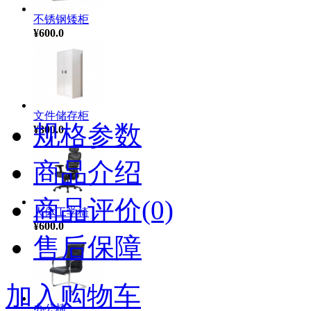
不锈钢矮柜
¥600.0
文件储存柜
规格参数
¥300.0
商品介绍
商品评价(0)
人体工学椅
¥600.0
售后保障
加入购物车
办公椅