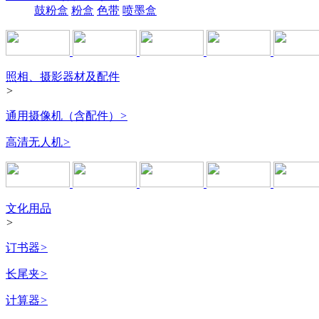
鼓粉盒
粉盒
色带
喷墨盒
照相、摄影器材及配件
>
通用摄像机（含配件）
>
高清无人机
>
文化用品
>
订书器
>
长尾夹
>
计算器
>