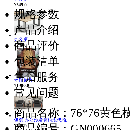
¥349.0
规格参数
产品介绍
办公桌
商品评价
¥249.0
包装清单
售后服务
环保藤椅
¥1900.0
常见问题
商品名称：76*76黄
骏御 办公沙发简约现代商...
商品编号：GN000665
¥888.0