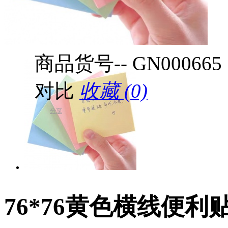
商品货号--
GN000665
对比
收藏 (0)
分享
76*76黄色横线便利