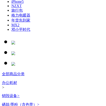
iPhone5
NZXT
旅行包
格力电暖器
年货先到家
MX2
邓小平时代
全部商品分类
办公耗材
>
销毁设备
>
硒鼓/墨粉（含色带）
>