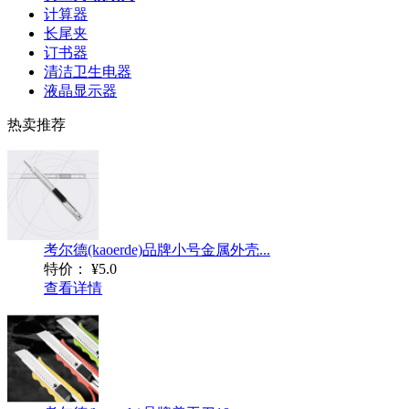
计算器
长尾夹
订书器
清洁卫生电器
液晶显示器
热卖推荐
考尔德(kaoerde)品牌小号金属外壳...
特价：
¥5.0
查看详情