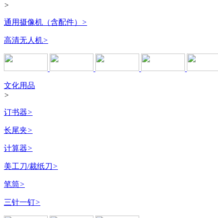
>
通用摄像机（含配件）
>
高清无人机
>
文化用品
>
订书器
>
长尾夹
>
计算器
>
美工刀/裁纸刀
>
笔筒
>
三针一钉
>