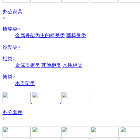
办公家具
>
椅凳类
>
金属骨架为主的椅凳类
藤椅凳类
沙发类
>
柜类
>
金属质柜类
其他柜类
木质柜类
架类
>
木质架类
办公套件
>