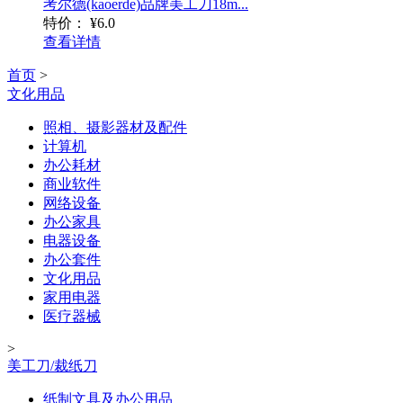
考尔德(kaoerde)品牌美工刀18m...
特价：
¥6.0
查看详情
首页
>
文化用品
照相、摄影器材及配件
计算机
办公耗材
商业软件
网络设备
办公家具
电器设备
办公套件
文化用品
家用电器
医疗器械
>
美工刀/裁纸刀
纸制文具及办公用品