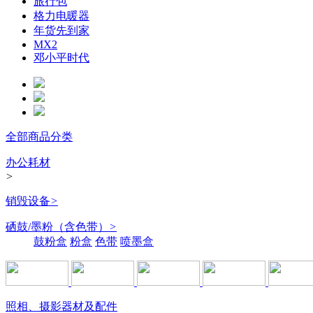
旅行包
格力电暖器
年货先到家
MX2
邓小平时代
全部商品分类
办公耗材
>
销毁设备
>
硒鼓/墨粉（含色带）
>
鼓粉盒
粉盒
色带
喷墨盒
照相、摄影器材及配件