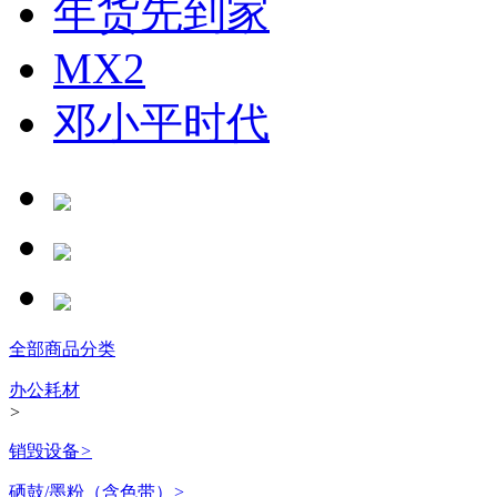
年货先到家
MX2
邓小平时代
全部商品分类
办公耗材
>
销毁设备
>
硒鼓/墨粉（含色带）
>