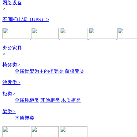
网络设备
>
不间断电源（UPS）
>
办公家具
>
椅凳类
>
金属骨架为主的椅凳类
藤椅凳类
沙发类
>
柜类
>
金属质柜类
其他柜类
木质柜类
架类
>
木质架类