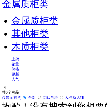
金属质柜类
金属质柜类
其他柜类
木质柜类
上架
销量
价格
更新
人气
1
/1
共
0
个商品
仅显示有货
全部
网站自营
入驻商店铺
抱歉！没有搜索到您想要