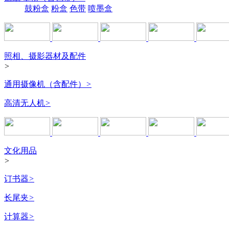
鼓粉盒
粉盒
色带
喷墨盒
照相、摄影器材及配件
>
通用摄像机（含配件）
>
高清无人机
>
文化用品
>
订书器
>
长尾夹
>
计算器
>