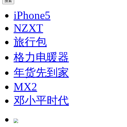
iPhone5
NZXT
旅行包
格力电暖器
年货先到家
MX2
邓小平时代