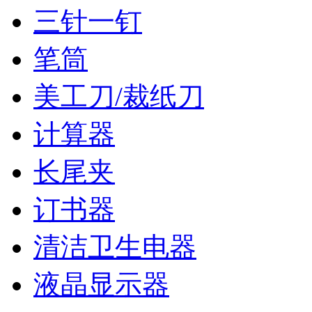
三针一钉
笔筒
美工刀/裁纸刀
计算器
长尾夹
订书器
清洁卫生电器
液晶显示器