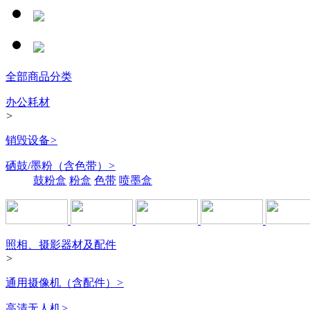
全部商品分类
办公耗材
>
销毁设备
>
硒鼓/墨粉（含色带）
>
鼓粉盒
粉盒
色带
喷墨盒
照相、摄影器材及配件
>
通用摄像机（含配件）
>
高清无人机
>