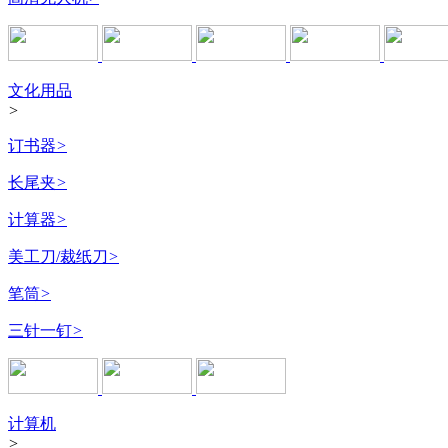
文化用品
>
订书器
>
长尾夹
>
计算器
>
美工刀/裁纸刀
>
笔筒
>
三针一钉
>
计算机
>