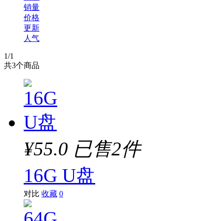
销量
价格
更新
人气
1
/1
共
3
个商品
¥55.0
已售2件
16G U盘
对比
收藏
0