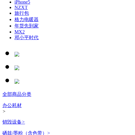
iPhone5
NZXT
旅行包
格力电暖器
年货先到家
MX2
邓小平时代
全部商品分类
办公耗材
>
销毁设备
>
硒鼓/墨粉（含色带）
>