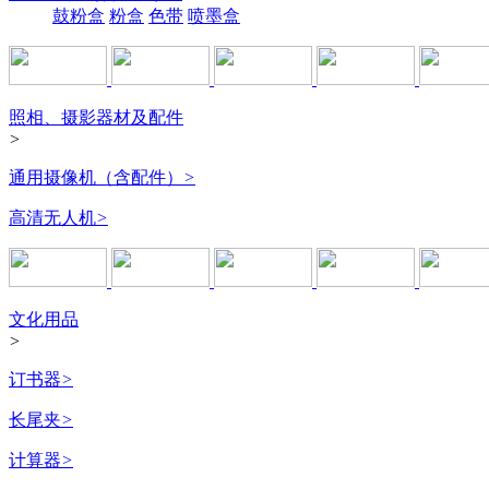
鼓粉盒
粉盒
色带
喷墨盒
照相、摄影器材及配件
>
通用摄像机（含配件）
>
高清无人机
>
文化用品
>
订书器
>
长尾夹
>
计算器
>