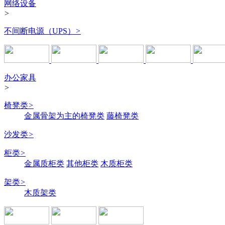
网络设备
>
不间断电源（UPS）
>
办公家具
>
椅凳类
>
金属骨架为主的椅凳类
藤椅凳类
沙发类
>
柜类
>
金属质柜类
其他柜类
木质柜类
架类
>
木质架类